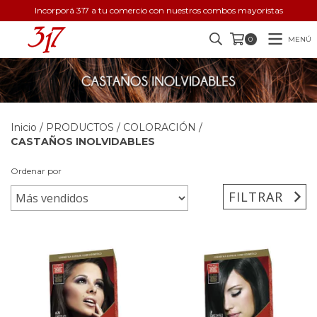
Incorporá 317 a tu comercio con nuestros combos mayoristas
MENÚ
0
Inicio
/
PRODUCTOS
/
COLORACIÓN
/
CASTAÑOS INOLVIDABLES
Ordenar por
FILTRAR